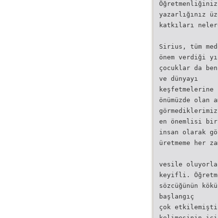
Öğretmenliğiniz
yazarlığınız üz
katkıları neler
Sirius, tüm med
önem verdiği yı
çocuklar da ben
ve dünyayı
keşfetmelerine 
önümüzde olan a
görmediklerimiz
en önemlisi bir
insan olarak gö
üretmeme her za
vesile oluyorla
keyifli. Öğretm
sözcüğünün kökü
başlangıç
çok etkilemişti
kelimesinin içi