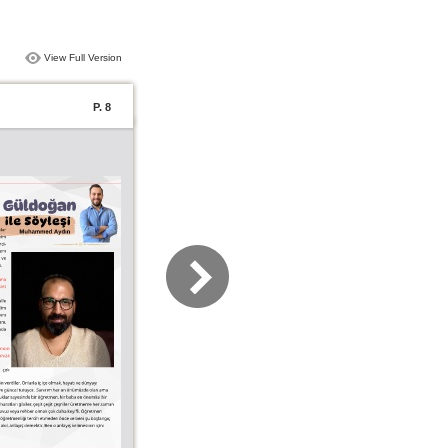
View Full Version
P. 8