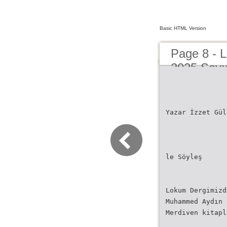
Basic HTML Version
Page 8 - 
2025 Sayı
Yazar İzzet Gül
le Söyleş
Lokum Dergimizd
Muhammed Aydın
Merdiven kitapl