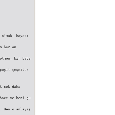
 olmak, hayatı
m her an
etmen, bir baba
çeşit çeşniler
k çok daha
önce ve beni şu
. Ben o anlayış