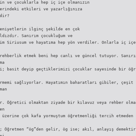
in ve çocuklarla hep iç içe olmanızın
erindeki etkileri ve yazarlığınıza
dir?
eniyetlerin ilginç şekilde en çok
ldızdır. Sanırım çocukluğum ve
im Siriusum ve hayatıma hep yön verdiler. Onlarla iç içe
rehberlik etmek beni hep canlı ve güncel tutuyor. Sanırı
ma
i; basit deyip geçtiklerimizi çocuklar sayesinde bir öğr
rmemi sağlıyorlar. Hayatımın baharatları gibiler, çeşit 
man
r. Öğretici olmaktan ziyade bir kılavuz veya rehber olma
en
 üzerine çok kafa yormuştum öğretmenliği tercih etmeden 
; Öğretmen “ög”den gelir, ög ise; akıl, anlayış demektir
ni